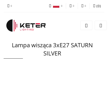
(
0
)
PLN
Zaloguj się
Polski
Zarejestruj się
EUR
English
Dodaj zgłoszenie
Lampa wisząca 3xE27 SATURN
SILVER