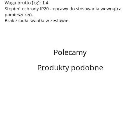
Waga brutto [kg]: 1,4
Stopień ochrony IP20 - oprawy do stosowania wewnątrz
pomieszczeń.
Brak źródła światła w zestawie.
Polecamy
Produkty podobne
Lampa
Lampa
Lampa
sufitowa
wisząca
sufitowa
3xE14
3xE27