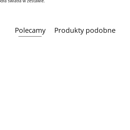
ódła światła w zestawie.
Polecamy
Produkty podobne
Lampa
Lampa
Lampa wi
wisząca 5xE27
Spot 3xE27
a
sufitowa 3xE14
1xE27 Ze
Lacrima Latte
YUNO WOOD
449.00
Luma
Brown/Bl
BLACK/NATURAL
358.00
336.00
ack
267.00
Black/Gold