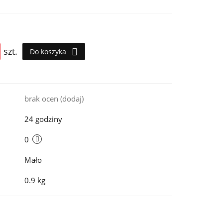
szt.
Do koszyka
i
brak ocen
(dodaj)
24 godziny
0
Mało
0.9 kg