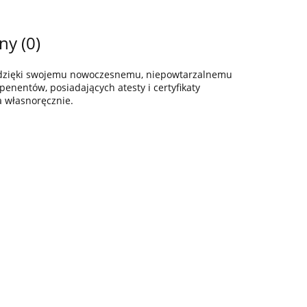
ny (0)
z dzięki swojemu nowoczesnemu, niepowtarzalnemu
enentów, posiadających atesty i certyfikaty
a własnoręcznie.