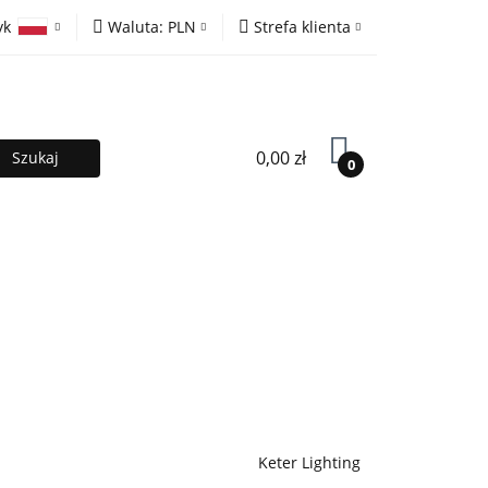
yk
Waluta:
PLN
Strefa klienta
ony
PLN
Zaloguj się
olski
EUR
Zarejestruj się
lish
Dodaj zgłoszenie
0,00 zł
0
MOCJE %
Kontakt
Współpraca
Keter Lighting