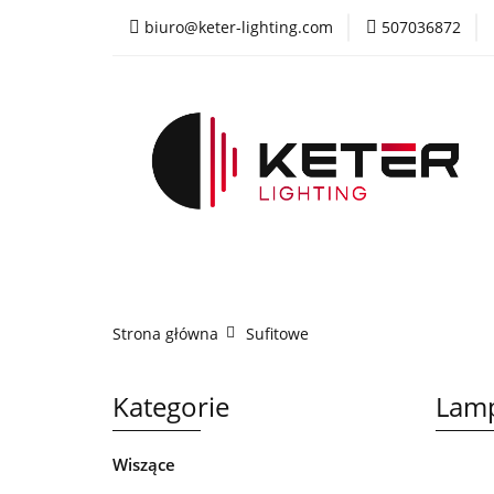
biuro@keter-lighting.com
507036872
Wiszące
Sufi
Żyrandole
PR
Wiszące
Sufitowe
Kinkiety
La
Strona główna
Sufitowe
Kategorie
Lamp
Wiszące