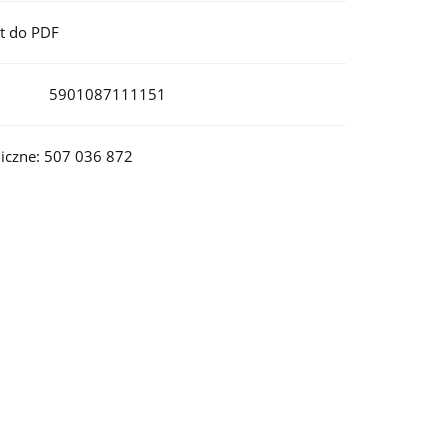
t do PDF
5901087111151
iczne: 507 036 872