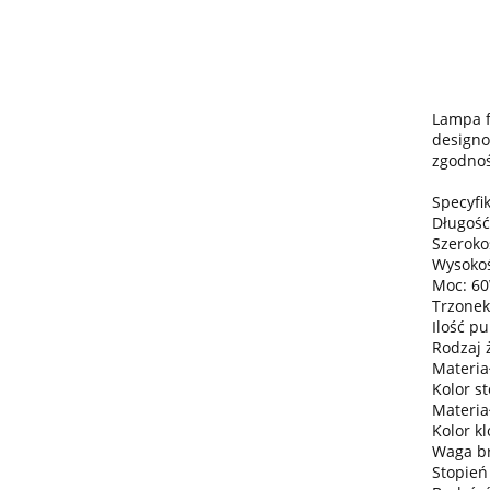
Lampa f
designo
zgodnoś
Specyfik
Długość
Szeroko
Wysokoś
Moc: 6
Trzonek
Ilość pu
Rodzaj 
Materiał
Kolor st
Materia
Kolor kl
Waga bru
Stopień