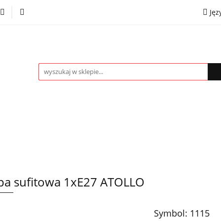
Jęz
towe
Kinkiety
Lampki nocne
Spoty
Plaf
P
OMOCJE %
Kontakt
Współpraca
Eng
mpki nocne
Spoty
Plafony
Żyrandole
PRO
a sufitowa 1xE27 ATOLLO
Symbol:
1115