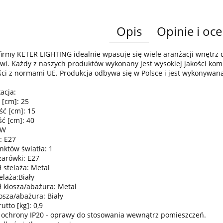
Opis
Opinie i oce
irmy KETER LIGHTING idealnie wpasuje się wiele aranżacji wnętr
wi. Każdy z naszych produktów wykonany jest wysokiej jakości komp
ci z normami UE. Produkcja odbywa się w Polsce i jest wykonywan
acja:
 [cm]: 25
ść [cm]: 15
ć [cm]: 40
0W
: E27
nktów światła: 1
żarówki: E27
 stelaża: Metal
elaża:Biały
ł klosza/abażura: Metal
osza/abażura: Biały
tto [kg]: 0,9
 ochrony IP20 - oprawy do stosowania wewnątrz pomieszczeń.