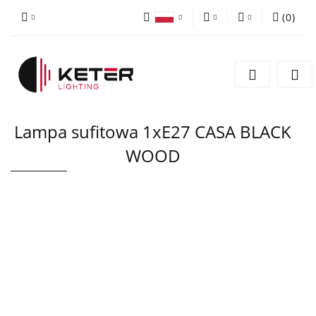
(
0
)
PLN
Zaloguj się
Polski
Zarejestruj się
EUR
English
Dodaj zgłoszenie
Lampa sufitowa 1xE27 CASA BLACK
WOOD