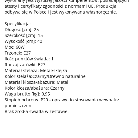
wykonany jest wysokiej jakości kompenentów, posiadających
atesty i certyfikaty zgodności z normami UE. Produkcja
odbywa się w Polsce i jest wykonywana własnoręcznie.
Specyfikacja:
Długość [cm]: 25
Szerokość [cm]: 15
Wysokość [cm]: 40
Moc: 60W
Trzonek: E27
Ilość punktów światła: 1
Rodzaj żarówki: E27
Materiał stelaża: Metal/sklejka
Kolor stelaża:Czarny/Drewno naturalne
Materiał klosza/abażura: Metal
Kolor klosza/abażura: Czarny
Waga brutto [kg]: 0,95
Stopień ochrony IP20 - oprawy do stosowania wewnątrz
pomieszczeń.
Brak źródła światła w zestawie.