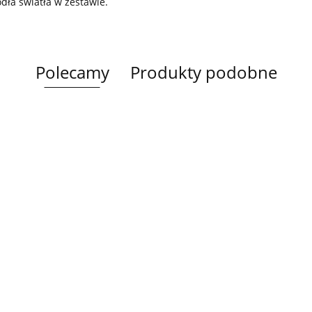
ódła światła w zestawie.
Polecamy
Produkty podobne
Lampa
Lampa
Lampa wi
wisząca 5xE27
Spot 3xE27
a
sufitowa 3xE14
1xE27 Ze
Lacrima Latte
YUNO WOOD
449.00
Luma
Brown/Bl
BLACK/NATURAL
358.00
336.00
ack
267.00
Black/Gold