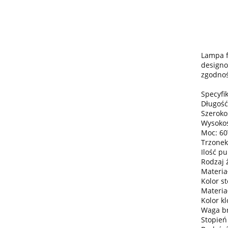
Lampa f
designo
zgodnoś
Specyfik
Długość
Szeroko
Wysokoś
Moc: 6
Trzonek
Ilość pu
Rodzaj 
Materiał
Kolor s
Materia
Kolor kl
Waga bru
Stopień