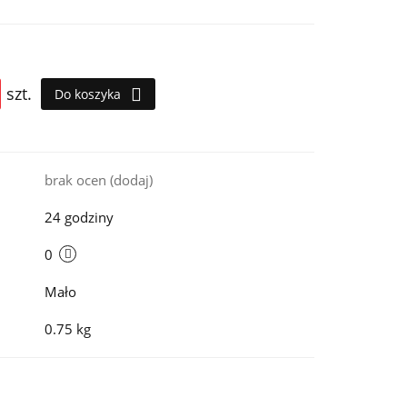
szt.
Do koszyka
i
brak ocen
(dodaj)
24 godziny
0
Mało
0.75 kg