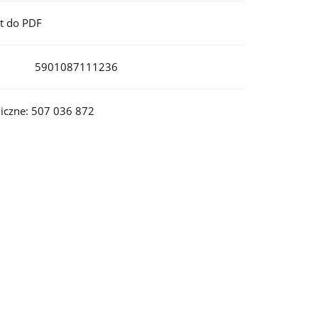
t do PDF
5901087111236
iczne: 507 036 872