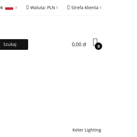
yk
Waluta:
PLN
Strefa klienta
ony
PLN
Zaloguj się
olski
EUR
Zarejestruj się
lish
Dodaj zgłoszenie
0,00 zł
0
MOCJE %
Kontakt
Współpraca
Keter Lighting