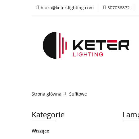
biuro@keter-lighting.com
507036872
Wiszące
Sufi
Żyrandole
PR
Wiszące
Sufitowe
Kinkiety
La
Strona główna
Sufitowe
Kategorie
Lamp
Wiszące