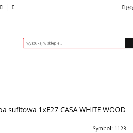
Jęz
towe
Kinkiety
Lampki nocne
Spoty
Plaf
P
OMOCJE %
Kontakt
Współpraca
Eng
mpki nocne
Spoty
Plafony
Żyrandole
PRO
a sufitowa 1xE27 CASA WHITE WOOD
Symbol:
1123