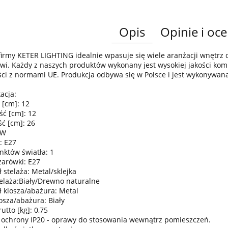
Opis
Opinie i oce
irmy KETER LIGHTING idealnie wpasuje się wiele aranżacji wnętr
wi. Każdy z naszych produktów wykonany jest wysokiej jakości komp
ci z normami UE. Produkcja odbywa się w Polsce i jest wykonywan
acja:
 [cm]: 12
ść [cm]: 12
ć [cm]: 26
0W
: E27
nktów światła: 1
żarówki: E27
 stelaża: Metal/sklejka
telaża:Biały/Drewno naturalne
ł klosza/abażura: Metal
osza/abażura: Biały
tto [kg]: 0,75
 ochrony IP20 - oprawy do stosowania wewnątrz pomieszczeń.