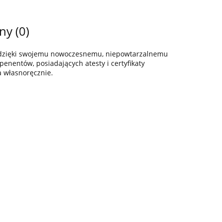
ny (0)
z dzięki swojemu nowoczesnemu, niepowtarzalnemu
enentów, posiadających atesty i certyfikaty
a własnoręcznie.