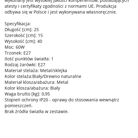
wykonany jest wysokiej jakości kompenentów, posiadających
atesty i certyfikaty zgodności z normami UE. Produkcja
odbywa się w Polsce i jest wykonywana własnoręcznie.
Specyfikacja:
Długość [cm]: 25
Szerokość [cm]: 15
Wysokość [cm]: 40
Moc: 60W
Trzonek: E27
Ilość punktów światła: 1
Rodzaj żarówki: E27
Materiał stelaża: Metal/sklejka
Kolor stelaża:Biały/Drewno naturalne
Materiał klosza/abażura: Metal
Kolor klosza/abażura: Biały
Waga brutto [kg]: 0,95
Stopień ochrony IP20 - oprawy do stosowania wewnątrz
pomieszczeń.
Brak źródła światła w zestawie.