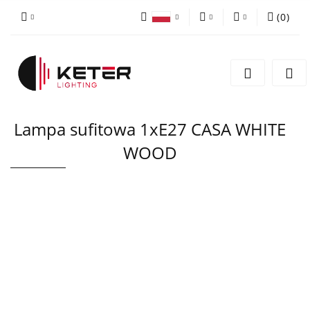
(
0
)
PLN
Zaloguj się
Polski
Zarejestruj się
EUR
English
Dodaj zgłoszenie
Lampa sufitowa 1xE27 CASA WHITE
WOOD