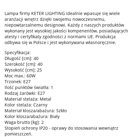
Lampa firmy KETER LIGHTING idealnie wpasuje się wiele
aranżacji wnętrz dzięki swojemu nowoczesnemu,
niepowtarzalnemu designowi. Każdy z naszych produktów
wykonany jest wysokiej jakości kompenentów, posiadających
atesty i certyfikaty zgodności z normami UE. Produkcja
odbywa się w Polsce i jest wykonywana własnoręcznie.
Specyfikacja:
Długość [cm]: 40
Szerokość [cm]: 40
Wysokość [cm]: 25
Moc max.: 60W
Trzonek: E27
Ilość punktów światła: 1
Rodzaj żarówki: E27
Materiał stelaża: Metal
Kolor stelaża: Czarny
Materiał klosza/abażura: Szkło
Kolor klosza/abażura: Biały
Waga brutto [kg]: 2
Stopień ochrony IP20 - oprawy do stosowania wewnątrz
pomieszczeń.