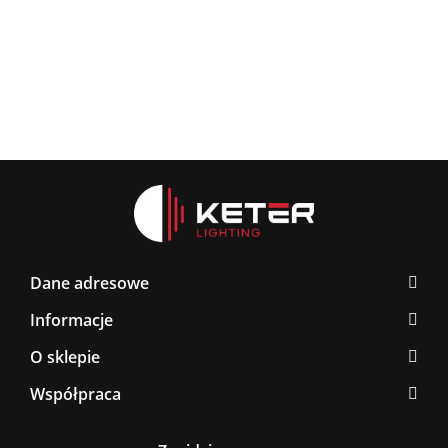
BLAC
Latte/Khaki/Black
BLACK/GOLD
267.0
376.00
Dane adresowe
Informacje
O sklepie
Współpraca