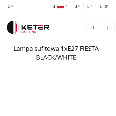
(
0
)
PLN
Zaloguj się
Polski
Zarejestruj się
EUR
English
Dodaj zgłoszenie
Lampa sufitowa 1xE27 FIESTA
BLACK/WHITE