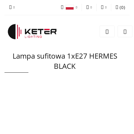
(
0
)
PLN
Zaloguj się
Polski
Zarejestruj się
EUR
English
Dodaj zgłoszenie
Lampa sufitowa 1xE27 HERMES
BLACK