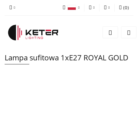
(
0
)
PLN
Zaloguj się
Polski
Zarejestruj się
EUR
English
Dodaj zgłoszenie
Lampa sufitowa 1xE27 ROYAL GOLD