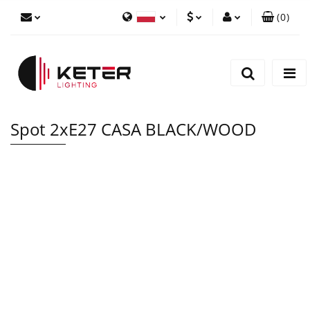
(
0
)
PLN
Zaloguj się
Polski
Zarejestruj się
EUR
English
Dodaj zgłoszenie
Spot 2xE27 CASA BLACK/WOOD