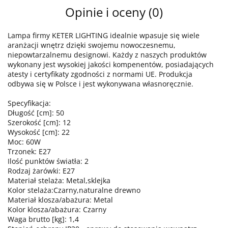
Opinie i oceny (0)
Lampa firmy KETER LIGHTING idealnie wpasuje się wiele
aranżacji wnętrz dzięki swojemu nowoczesnemu,
niepowtarzalnemu designowi. Każdy z naszych produktów
wykonany jest wysokiej jakości kompenentów, posiadających
atesty i certyfikaty zgodności z normami UE. Produkcja
odbywa się w Polsce i jest wykonywana własnoręcznie.
Specyfikacja:
Długość [cm]: 50
Szerokość [cm]: 12
Wysokość [cm]: 22
Moc: 60W
Trzonek: E27
Ilość punktów światła: 2
Rodzaj żarówki: E27
Materiał stelaża: Metal,sklejka
Kolor stelaża:Czarny,naturalne drewno
Materiał klosza/abażura: Metal
Kolor klosza/abażura: Czarny
Waga brutto [kg]: 1,4