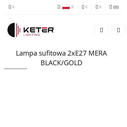
(
0
)
PLN
Zaloguj się
Polski
Zarejestruj się
EUR
English
Dodaj zgłoszenie
Lampa sufitowa 2xE27 MERA
BLACK/GOLD