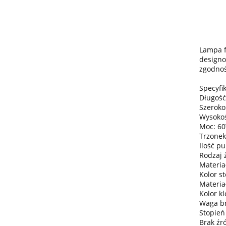
Lampa f
designo
zgodnoś
Specyfik
Długość
Szeroko
Wysokoś
Moc: 6
Trzonek
Ilość pu
Rodzaj 
Materia
Kolor s
Materia
Kolor k
Waga bru
Stopień
Brak źr