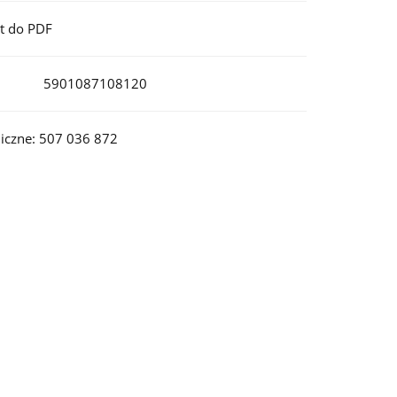
t do PDF
5901087108120
iczne: 507 036 872