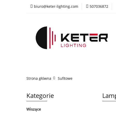
biuro@keter-lighting.com
507036872
Wiszące
Sufi
Żyrandole
PR
Wiszące
Sufitowe
Kinkiety
La
Strona główna
Sufitowe
Kategorie
Lamp
Wiszące