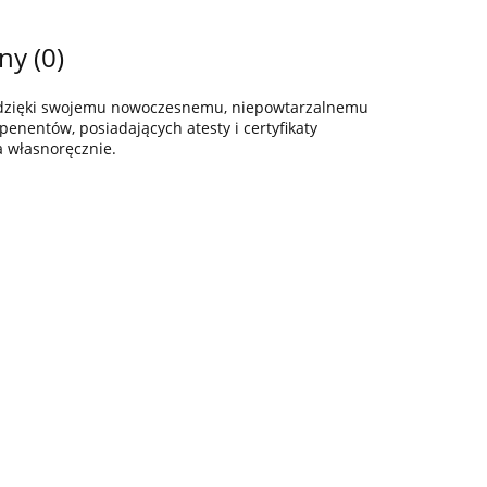
ny (0)
z dzięki swojemu nowoczesnemu, niepowtarzalnemu
enentów, posiadających atesty i certyfikaty
a własnoręcznie.