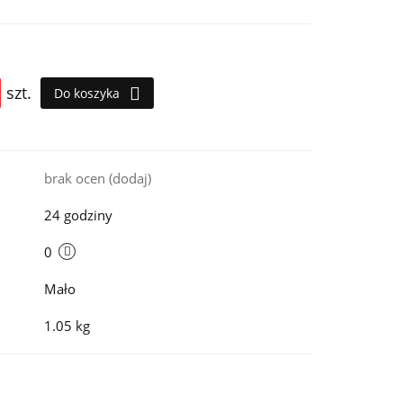
szt.
Do koszyka
i
brak ocen
(dodaj)
24 godziny
0
Mało
1.05 kg