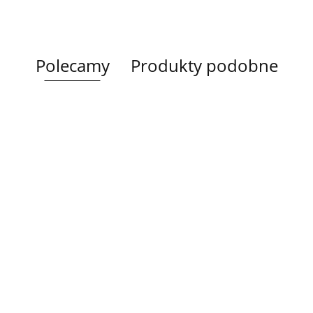
Polecamy
Produkty podobne
Lampa
Lampa
Lampa wi
wisząca 5xE27
Spot 3xE27
a
sufitowa 3xE14
1xE27 Ze
Lacrima Latte
YUNO WOOD
449.00
Luma
Brown/Bl
BLACK/NATURAL
358.00
336.00
ack
267.00
Black/Gold