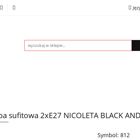
Jęz
towe
Kinkiety
Lampki nocne
Spoty
Plaf
P
OMOCJE %
Kontakt
Współpraca
Eng
mpki nocne
Spoty
Plafony
Żyrandole
PRO
a sufitowa 2xE27 NICOLETA BLACK AN
Symbol:
812