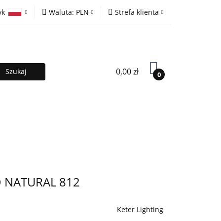
yk
Waluta:
PLN
Strefa klienta
ony
PLN
Zaloguj się
olski
EUR
Zarejestruj się
lish
Dodaj zgłoszenie
0,00 zł
0
MOCJE %
Kontakt
Współpraca
D NATURAL 812
Keter Lighting