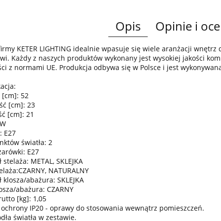
Opis
Opinie i oce
irmy KETER LIGHTING idealnie wpasuje się wiele aranżacji wnętr
wi. Każdy z naszych produktów wykonany jest wysokiej jakości komp
ci z normami UE. Produkcja odbywa się w Polsce i jest wykonywan
acja:
 [cm]: 52
ść [cm]: 23
ć [cm]: 21
0W
: E27
nktów światła: 2
żarówki: E27
ł stelaża: METAL, SKLEJKA
telaża:CZARNY, NATURALNY
ł klosza/abażura: SKLEJKA
losza/abażura: CZARNY
tto [kg]: 1,05
 ochrony IP20 - oprawy do stosowania wewnątrz pomieszczeń.
ódła światła w zestawie.