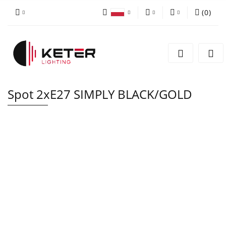
(
0
)
PLN
Zaloguj się
Polski
Zarejestruj się
EUR
English
Dodaj zgłoszenie
Spot 2xE27 SIMPLY BLACK/GOLD