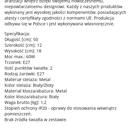
aranżacji wnętrz dzięki swojemu nowoczesnemu,
niepowtarzalnemu designowi. Każdy z naszych produktów
wykonany jest wysokiej jakości kompenentów, posiadających
atesty i certyfikaty zgodności z normami UE. Produkcja
odbywa się w Polsce i jest wykonywana własnoręcznie.
Specyfikacja:
Długość [cm]: 50
Szerokość [cm]: 12
Wysokość [cm]: 18
Moc max.: 60W
Trzonek: E27
Ilość punktów światła: 2
Rodzaj żarówki: E27
Materiał stelaża: Metal
Kolor stelaża: Biały/Złoty
Materiał klosza/abażura: Metal
Kolor klosza/abażura: Biały
Waga brutto [kg]: 1,2
Stopień ochrony IP20 - oprawy do stosowania wewnątrz
pomieszczeń.
Brak źródła światła w zestawie.