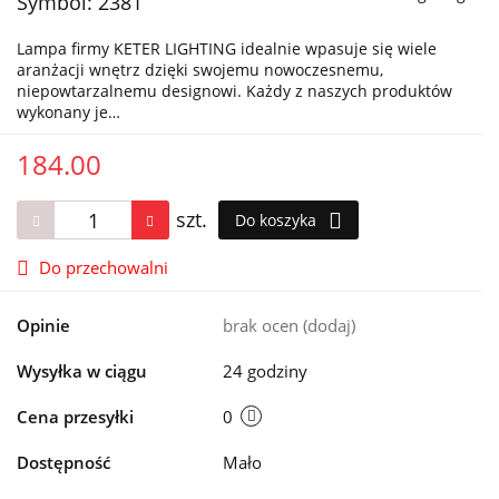
Symbol:
2381
Lampa firmy KETER LIGHTING idealnie wpasuje się wiele
aranżacji wnętrz dzięki swojemu nowoczesnemu,
niepowtarzalnemu designowi. Każdy z naszych produktów
wykonany je…
184.00
szt.
Do koszyka
Do przechowalni
Opinie
brak ocen
(dodaj)
Wysyłka w ciągu
24 godziny
Cena przesyłki
0
Dostępność
Mało