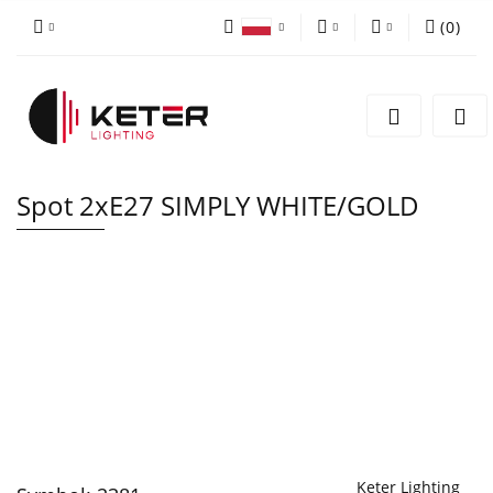
(
0
)
PLN
Zaloguj się
Polski
Zarejestruj się
EUR
English
Dodaj zgłoszenie
Spot 2xE27 SIMPLY WHITE/GOLD
Keter Lighting