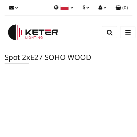
(
0
)
PLN
Zaloguj się
Polski
Zarejestruj się
EUR
English
Dodaj zgłoszenie
Spot 2xE27 SOHO WOOD