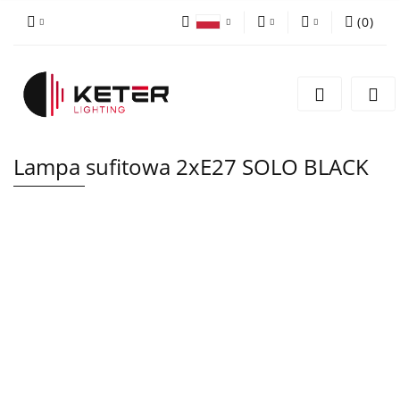
(
0
)
PLN
Zaloguj się
Polski
Zarejestruj się
EUR
English
Dodaj zgłoszenie
Lampa sufitowa 2xE27 SOLO BLACK