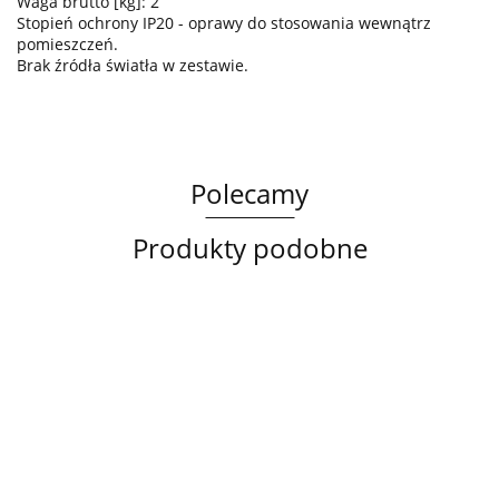
Waga brutto [kg]: 2
Stopień ochrony IP20 - oprawy do stosowania wewnątrz
pomieszczeń.
Brak źródła światła w zestawie.
Polecamy
Produkty podobne
Lampa
Lampa
Lampa
sufitowa
wisząca