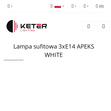
(
0
)
PLN
Zaloguj się
Polski
Zarejestruj się
EUR
English
Dodaj zgłoszenie
Lampa sufitowa 3xE14 APEKS
WHITE