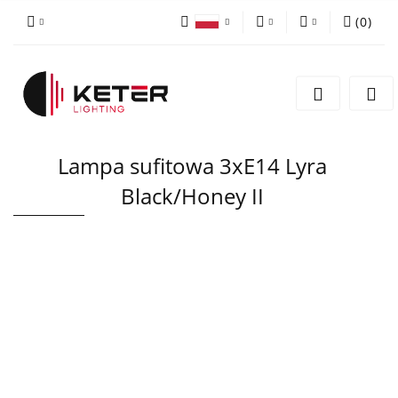
(
0
)
PLN
Zaloguj się
Polski
Zarejestruj się
EUR
English
Dodaj zgłoszenie
Lampa sufitowa 3xE14 Lyra
Black/Honey II