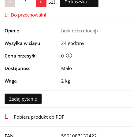
szt.
Do koszyka
Do przechowalni
Opinie
brak ocen
(dodaj)
Wysyłka w ciągu
24 godziny
Cena przesyłki
0
Dostępność
Mało
Waga
2 kg
Zadaj pytanie
Pobierz produkt do PDF
EAN
5901087132422