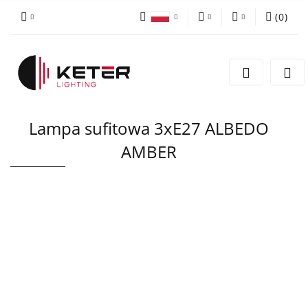
(
0
)
PLN
Zaloguj się
Polski
Zarejestruj się
EUR
English
Dodaj zgłoszenie
Lampa sufitowa 3xE27 ALBEDO
AMBER