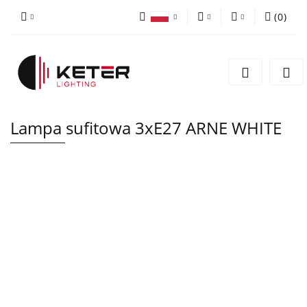
(
0
)
PLN
Zaloguj się
Polski
Zarejestruj się
EUR
English
Dodaj zgłoszenie
Lampa sufitowa 3xE27 ARNE WHITE