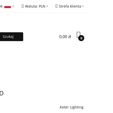
yk
Waluta:
PLN
Strefa klienta
ony
PLN
Zaloguj się
olski
EUR
Zarejestruj się
lish
Dodaj zgłoszenie
0,00 zł
0
MOCJE %
Kontakt
Współpraca
LD
Keter Lighting