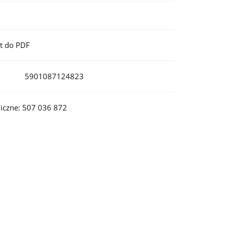
t do PDF
5901087124823
iczne: 507 036 872