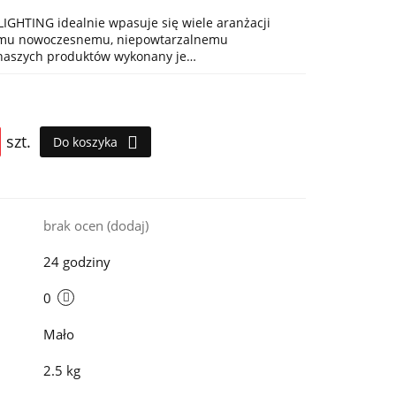
IGHTING idealnie wpasuje się wiele aranżacji
jemu nowoczesnemu, niepowtarzalnemu
 naszych produktów wykonany je…
szt.
Do koszyka
i
brak ocen
(dodaj)
24 godziny
0
Mało
2.5 kg