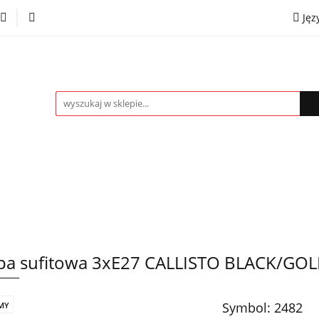
Jęz
towe
Kinkiety
Lampki nocne
Spoty
Plaf
P
OMOCJE %
Kontakt
Współpraca
Eng
mpki nocne
Spoty
Plafony
Żyrandole
PRO
a sufitowa 3xE27 CALLISTO BLACK/GO
Symbol:
2482
MY