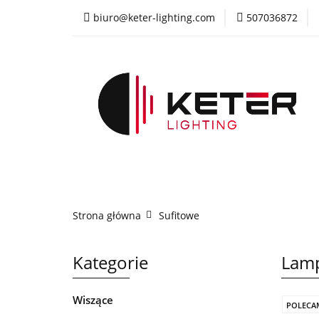
biuro@keter-lighting.com
507036872
Wiszące
Sufi
Żyrandole
PR
Wiszące
Sufitowe
Kinkiety
La
Strona główna
Sufitowe
Kategorie
Lamp
Wiszące
POLECA