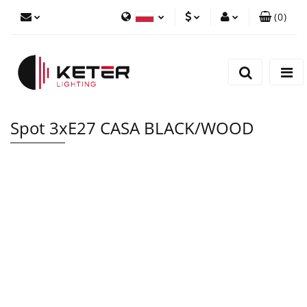
(
0
)
PLN
Zaloguj się
Polski
Zarejestruj się
EUR
English
Dodaj zgłoszenie
Spot 3xE27 CASA BLACK/WOOD