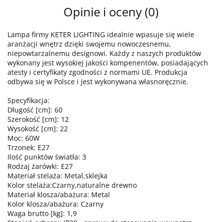
Opinie i oceny (0)
Lampa firmy KETER LIGHTING idealnie wpasuje się wiele
aranżacji wnętrz dzięki swojemu nowoczesnemu,
niepowtarzalnemu designowi. Każdy z naszych produktów
wykonany jest wysokiej jakości kompenentów, posiadających
atesty i certyfikaty zgodności z normami UE. Produkcja
odbywa się w Polsce i jest wykonywana własnoręcznie.
Specyfikacja:
Długość [cm]: 60
Szerokość [cm]: 12
Wysokość [cm]: 22
Moc: 60W
Trzonek: E27
Ilość punktów światła: 3
Rodzaj żarówki: E27
Materiał stelaża: Metal,sklejka
Kolor stelaża:Czarny,naturalne drewno
Materiał klosza/abażura: Metal
Kolor klosza/abażura: Czarny
Waga brutto [kg]: 1,9