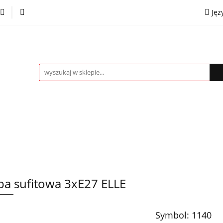
Jęz
towe
Kinkiety
Lampki nocne
Spoty
Plaf
P
OMOCJE %
Kontakt
Współpraca
Eng
mpki nocne
Spoty
Plafony
Żyrandole
PRO
a sufitowa 3xE27 ELLE
Symbol:
1140