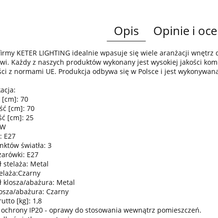
Opis
Opinie i oce
irmy KETER LIGHTING idealnie wpasuje się wiele aranżacji wnętr
wi. Każdy z naszych produktów wykonany jest wysokiej jakości komp
ci z normami UE. Produkcja odbywa się w Polsce i jest wykonywan
acja:
 [cm]: 70
ść [cm]: 70
ć [cm]: 25
0W
: E27
nktów światła: 3
żarówki: E27
 stelaża: Metal
telaża:Czarny
ł klosza/abażura: Metal
losza/abażura: Czarny
tto [kg]: 1,8
 ochrony IP20 - oprawy do stosowania wewnątrz pomieszczeń.