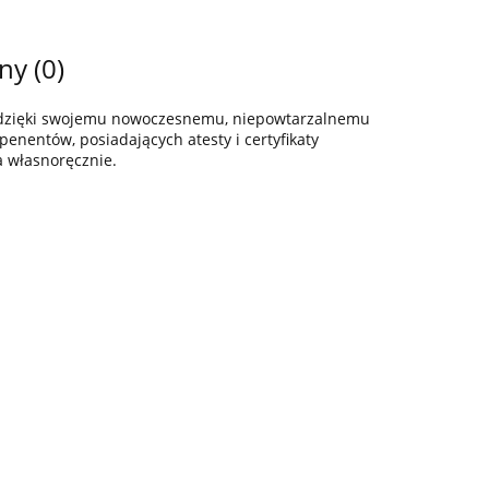
ny (0)
z dzięki swojemu nowoczesnemu, niepowtarzalnemu
enentów, posiadających atesty i certyfikaty
a własnoręcznie.