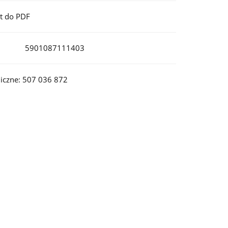
t do PDF
5901087111403
iczne: 507 036 872