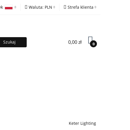
yk
Waluta:
PLN
Strefa klienta
ony
PLN
Zaloguj się
olski
EUR
Zarejestruj się
lish
Dodaj zgłoszenie
0,00 zł
0
MOCJE %
Kontakt
Współpraca
Keter Lighting