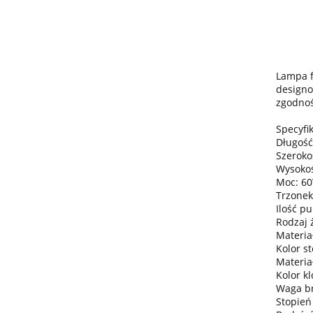
Lampa f
designo
zgodnoś
Specyfik
Długość
Szeroko
Wysokoś
Moc: 6
Trzonek
Ilość pu
Rodzaj 
Materiał
Kolor s
Materia
Kolor k
Waga bru
Stopień