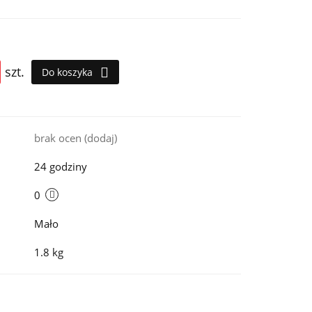
szt.
Do koszyka
i
brak ocen
(dodaj)
24 godziny
0
Mało
1.8 kg