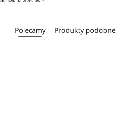
ódła światła w zestawie.
Polecamy
Produkty podobne
Lampa
Lampa
Lampa wi
wisząca 5xE27
Spot 3xE27
a
sufitowa 3xE14
1xE27 Ze
Lacrima Latte
YUNO WOOD
449.00
Luma
Brown/Bl
BLACK/NATURAL
358.00
336.00
ack
267.00
Black/Gold