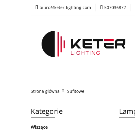
biuro@keter-lighting.com
507036872
Wiszące
Sufi
Żyrandole
PR
Wiszące
Sufitowe
Kinkiety
La
Strona główna
Sufitowe
Kategorie
Lamp
Wiszące