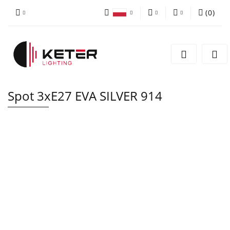
(
0
)
PLN
Zaloguj się
Polski
Zarejestruj się
EUR
English
Dodaj zgłoszenie
Spot 3xE27 EVA SILVER 914