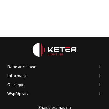
Latte/Khaki/Black
BLACK/GOLD
267.0
376.00
Dane adresowe
Informacje
O sklepie
Współpraca
Znajdziesz nas na