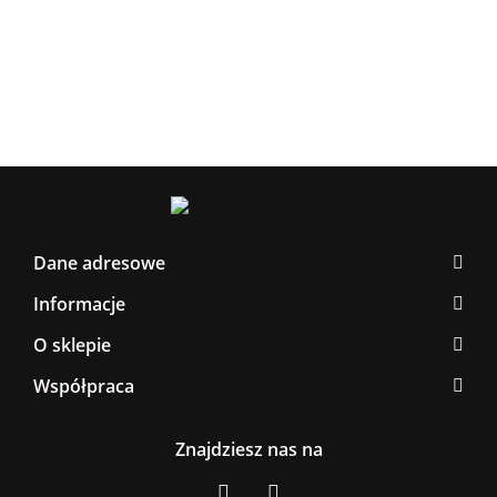
Latte/Khaki/Black
BLACK/GOLD
267.0
376.00
Dane adresowe
Informacje
O sklepie
Współpraca
Znajdziesz nas na