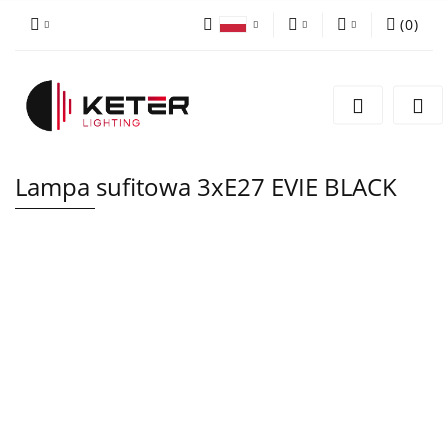
(
0
)
PLN
Zaloguj się
Polski
Zarejestruj się
EUR
English
Dodaj zgłoszenie
Lampa sufitowa 3xE27 EVIE BLACK