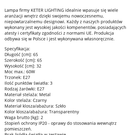
Lampa firmy KETER LIGHTING idealnie wpasuje się wiele
aranżacji wnętrz dzięki swojemu nowoczesnemu,
niepowtarzalnemu designowi. Każdy z naszych produktów
wykonany jest wysokiej jakości kompenentów, posiadających
atesty i certyfikaty zgodności z normami UE. Produkcja
odbywa się w Polsce i jest wykonywana własnoręcznie.
Specyfikacja:
Długość [cm]: 65
Szerokość [cm]: 65
Wysokość [cm]: 32
Moc max.: 60W
Trzonek: E27
Ilość punktów światła: 3
Rodzaj żarówki: E27
Materiał stelaża: Metal
Kolor stelaża: Czarny
Materiał klosza/abażura: Szkło
Kolor klosza/abażura: Transparentny
Waga brutto [kg]: 2
Stopień ochrony IP20 - oprawy do stosowania wewnątrz
pomieszczeń.
Brak źródła światła w zestawie.