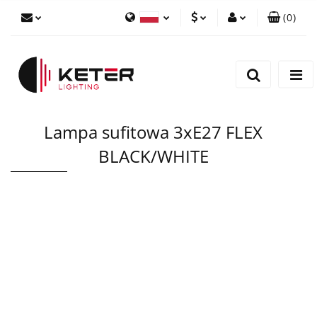
(
0
)
PLN
Zaloguj się
Polski
Zarejestruj się
EUR
English
Dodaj zgłoszenie
Lampa sufitowa 3xE27 FLEX
BLACK/WHITE