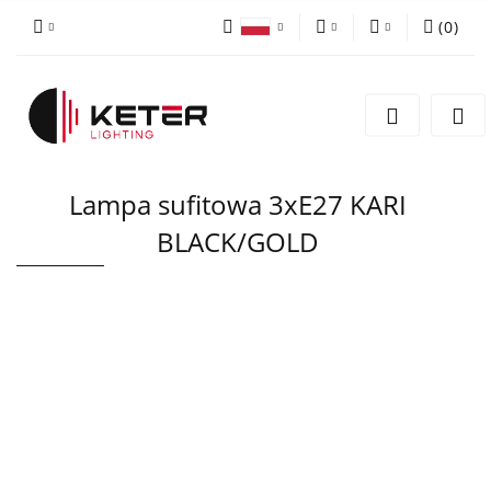
(
0
)
PLN
Zaloguj się
Polski
Zarejestruj się
EUR
English
Dodaj zgłoszenie
Lampa sufitowa 3xE27 KARI
BLACK/GOLD