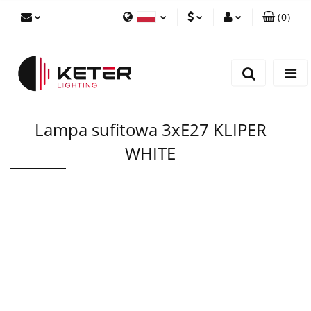
(
0
)
PLN
Zaloguj się
Polski
Zarejestruj się
EUR
English
Dodaj zgłoszenie
Lampa sufitowa 3xE27 KLIPER
WHITE