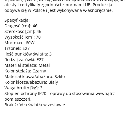
atesty i certyfikaty zgodności z normami UE. Produkcja
odbywa się w Polsce i jest wykonywana własnoręcznie.
Specyfikacja:
Długość [cm]: 46
Szerokość [cm]: 46
Wysokość [cm]: 70
Moc max.: 60W
Trzonek: E27
Ilość punktów światła: 3
Rodzaj żarówki: E27
Materiał stelaża: Metal
Kolor stelaża: Czarny
Materiał klosza/abażura: Szkło
Kolor klosza/abażura: Biały
Waga brutto [kg]: 3
Stopień ochrony IP20 - oprawy do stosowania wewnątrz
pomieszczeń.
Brak źródła światła w zestawie.