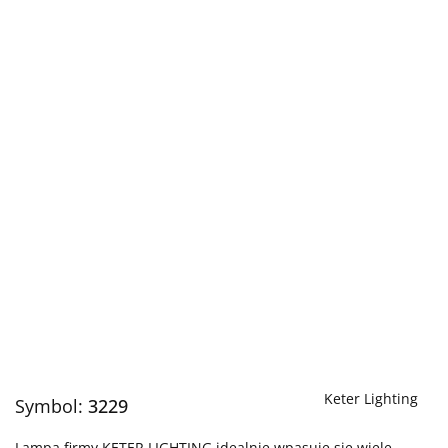
Keter Lighting
Symbol:
3229
Lampa firmy KETER LIGHTING idealnie wpasuje się wiele