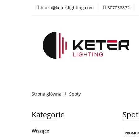
biuro@keter-lighting.com
507036872
Wiszące
Sufi
Żyrandole
PR
Wiszące
Sufitowe
Kinkiety
La
Strona główna
Spoty
Kategorie
Spot
Wiszące
PROMOC