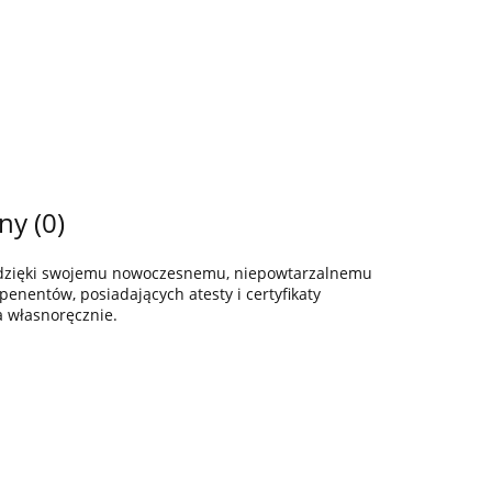
ny (0)
z dzięki swojemu nowoczesnemu, niepowtarzalnemu
enentów, posiadających atesty i certyfikaty
a własnoręcznie.