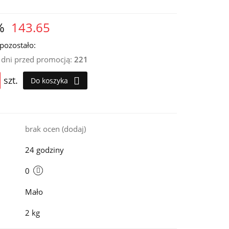
%
143.65
pozostało:
0 dni przed promocją:
221
szt.
Do koszyka
i
brak ocen
(dodaj)
24 godziny
0
Mało
2 kg