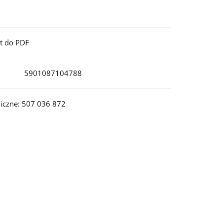
t do PDF
5901087104788
iczne: 507 036 872