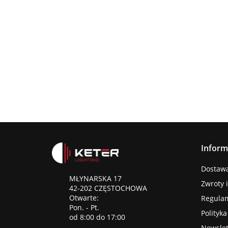
Lampa
wisząca
Lampa wisząc
3xE27
Lampa sufitowa
368.00
3xE27 Sora
Wine/Black
3xE27 CALLISTO
Latte/Khaki/Bl
BLACK/GOLD
376.00
387.45
Inform
Dostawa 
MŁYNARSKA 17
Zwroty 
42-202 CZĘSTOCHOWA
Otwarte:
Regula
Pon. - Pt.
Polityk
od 8:00 do 17:00
Newslet