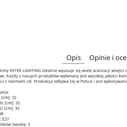
Opis
Opinie i oce
irmy KETER LIGHTING idealnie wpasuje się wiele aranżacji wnętr
wi. Każdy z naszych produktów wykonany jest wysokiej jakości komp
ci z normami UE. Produkcja odbywa się w Polsce i jest wykonywan
acja:
 [cm]: 32
ść [cm]: 32
ć [cm]: 35
0W
: E27
nktów światła: 3