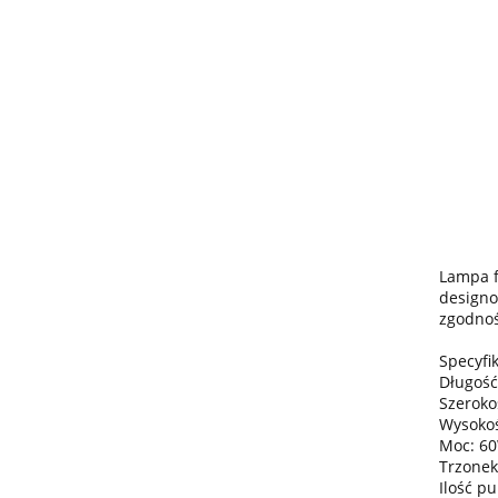
Lampa f
designo
zgodnoś
Specyfik
Długość
Szeroko
Wysokoś
Moc: 6
Trzonek
Ilość pu