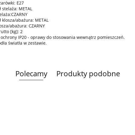
żarówki: E27
ł stelaża: METAL
telaża:CZARNY
ł klosza/abażura: METAL
losza/abażura: CZARNY
utto [kg]: 2
 ochrony IP20 - oprawy do stosowania wewnątrz pomieszczeń.
ódła światła w zestawie.
Polecamy
Produkty podobne