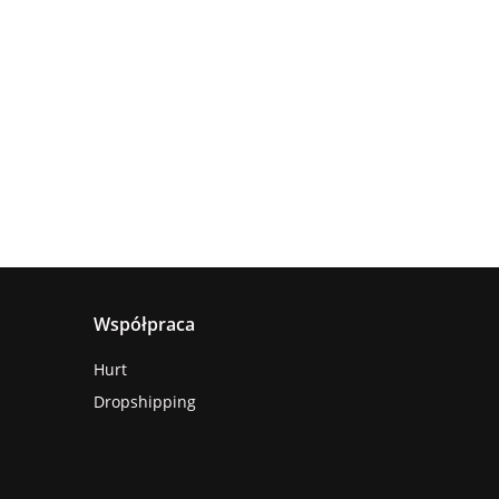
Lampa
wisząca
Lampa
sufitowa
4xE27
sząca
wisząca 1xE27
660.00
5xE27 RING
Astoria
nya
Hanson Khaki
381.00
236.00
BLACK
ack
Współpraca
Hurt
Dropshipping