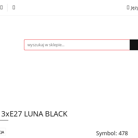
Jęz
towe
Kinkiety
Lampki nocne
Spoty
Plaf
P
OMOCJE %
Kontakt
Współpraca
Eng
mpki nocne
Spoty
Plafony
Żyrandole
PRO
 3xE27 LUNA BLACK
Symbol:
478
JA