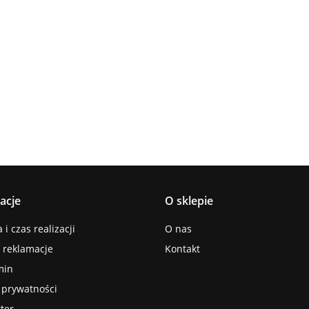
Lampa
Lampa
Lampa wi
wisząca 5xE27
Spot 3xE27
a
sufitowa 3xE14
1xE27 Ze
Lacrima Latte
YUNO WOOD
449.00
Luma
Brown/Bl
BLACK/NATURAL
358.00
336.00
ack
267.00
Black/Gold
acje
O sklepie
i czas realizacji
O nas
i reklamacje
Kontakt
min
a prywatności
ter