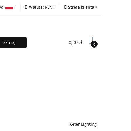
yk
Waluta:
PLN
Strefa klienta
ony
PLN
Zaloguj się
olski
EUR
Zarejestruj się
lish
Dodaj zgłoszenie
0,00 zł
0
MOCJE %
Kontakt
Współpraca
Keter Lighting