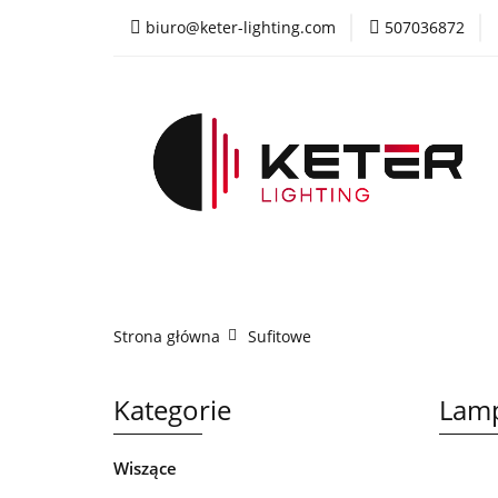
biuro@keter-lighting.com
507036872
Wiszące
Sufi
Żyrandole
PR
Wiszące
Sufitowe
Kinkiety
La
Strona główna
Sufitowe
Kategorie
Lamp
Wiszące