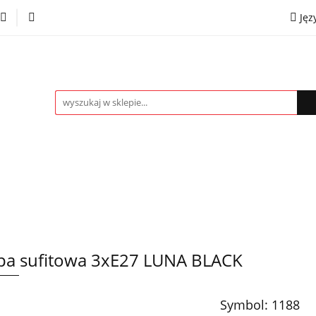
Jęz
towe
Kinkiety
Lampki nocne
Spoty
Plaf
P
OMOCJE %
Kontakt
Współpraca
Eng
mpki nocne
Spoty
Plafony
Żyrandole
PRO
a sufitowa 3xE27 LUNA BLACK
Symbol:
1188