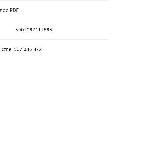
t do PDF
5901087111885
iczne: 507 036 872