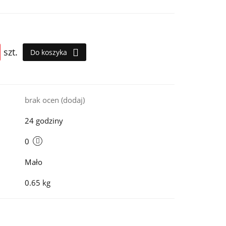
szt.
Do koszyka
i
brak ocen
(dodaj)
24 godziny
0
Mało
0.65 kg