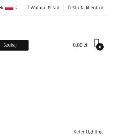
yk
Waluta:
PLN
Strefa klienta
ony
PLN
Zaloguj się
olski
EUR
Zarejestruj się
lish
Dodaj zgłoszenie
0,00 zł
0
MOCJE %
Kontakt
Współpraca
Keter Lighting