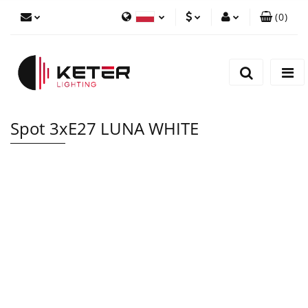
(
0
)
PLN
Zaloguj się
Polski
Zarejestruj się
EUR
English
Dodaj zgłoszenie
Spot 3xE27 LUNA WHITE