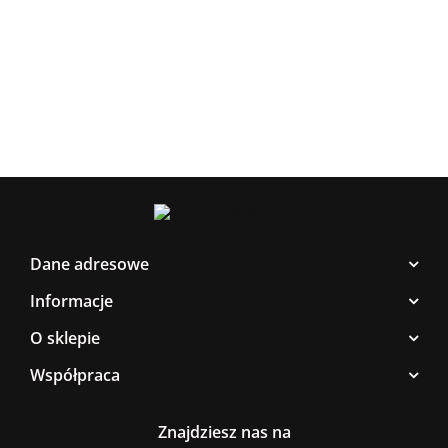
YUN
387.45
3xE27 Sora
CALLISTO
Black/Gold
BLAC
Latte/Khaki/Black
BLACK/GOLD
267.0
376.00
Dane adresowe
Informacje
O sklepie
Współpraca
Znajdziesz nas na