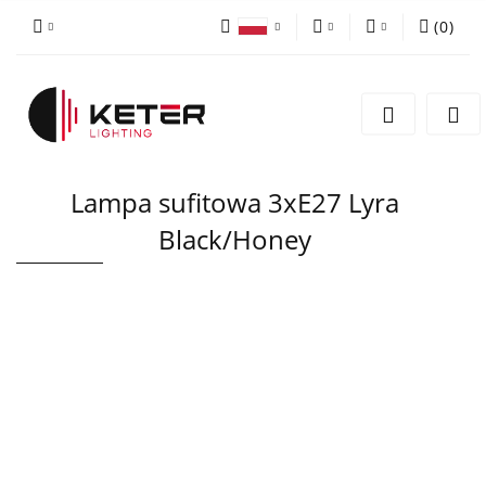
(
0
)
PLN
Zaloguj się
Polski
Zarejestruj się
EUR
English
Dodaj zgłoszenie
Lampa sufitowa 3xE27 Lyra
Black/Honey