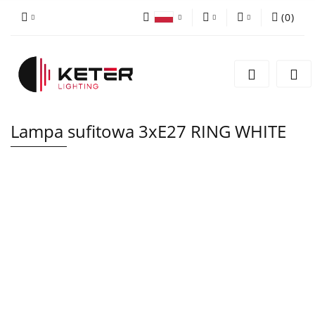
(
0
)
PLN
Zaloguj się
Polski
Zarejestruj się
EUR
English
Dodaj zgłoszenie
Lampa sufitowa 3xE27 RING WHITE