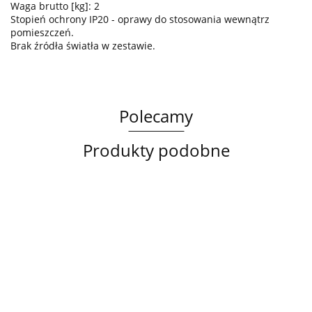
Waga brutto [kg]: 2
Stopień ochrony IP20 - oprawy do stosowania wewnątrz
pomieszczeń.
Brak źródła światła w zestawie.
Polecamy
Produkty podobne
Lampa
Lampa
Lampa
sufitowa
wisząca
sufitowa
3xE14
3xE27