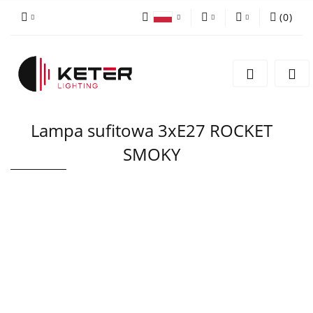
(
0
)
PLN
Zaloguj się
Polski
Zarejestruj się
EUR
English
Dodaj zgłoszenie
Lampa sufitowa 3xE27 ROCKET
SMOKY