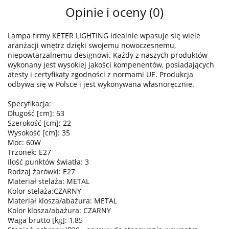
Opinie i oceny (0)
Lampa firmy KETER LIGHTING idealnie wpasuje się wiele
aranżacji wnętrz dzięki swojemu nowoczesnemu,
niepowtarzalnemu designowi. Każdy z naszych produktów
wykonany jest wysokiej jakości kompenentów, posiadających
atesty i certyfikaty zgodności z normami UE. Produkcja
odbywa się w Polsce i jest wykonywana własnoręcznie.
Specyfikacja:
Długość [cm]: 63
Szerokość [cm]: 22
Wysokość [cm]: 35
Moc: 60W
Trzonek: E27
Ilość punktów światła: 3
Rodzaj żarówki: E27
Materiał stelaża: METAL
Kolor stelaża:CZARNY
Materiał klosza/abażura: METAL
Kolor klosza/abażura: CZARNY
Waga brutto [kg]: 1,85