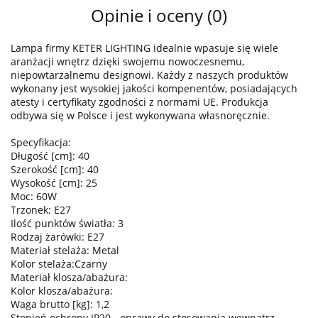
Opinie i oceny (0)
Lampa firmy KETER LIGHTING idealnie wpasuje się wiele
aranżacji wnętrz dzięki swojemu nowoczesnemu,
niepowtarzalnemu designowi. Każdy z naszych produktów
wykonany jest wysokiej jakości kompenentów, posiadających
atesty i certyfikaty zgodności z normami UE. Produkcja
odbywa się w Polsce i jest wykonywana własnoręcznie.
Specyfikacja:
Długość [cm]: 40
Szerokość [cm]: 40
Wysokość [cm]: 25
Moc: 60W
Trzonek: E27
Ilość punktów światła: 3
Rodzaj żarówki: E27
Materiał stelaża: Metal
Kolor stelaża:Czarny
Materiał klosza/abażura:
Kolor klosza/abażura:
Waga brutto [kg]: 1,2
Stopień ochrony IP20 - oprawy do stosowania wewnątrz