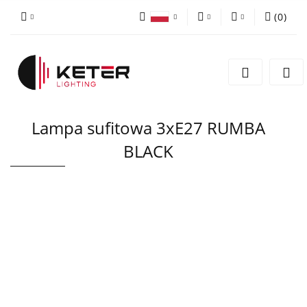
(
0
)
PLN
Zaloguj się
Polski
Zarejestruj się
EUR
English
Dodaj zgłoszenie
Lampa sufitowa 3xE27 RUMBA
BLACK