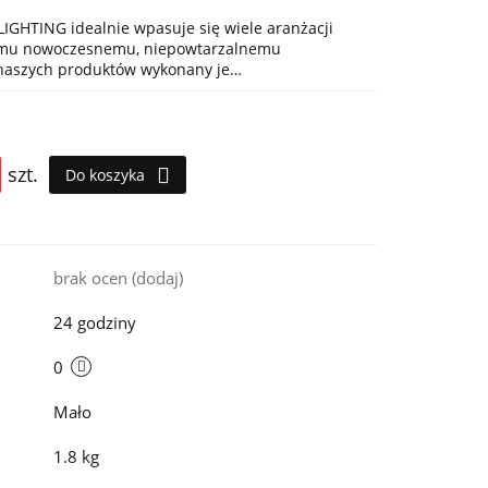
IGHTING idealnie wpasuje się wiele aranżacji
jemu nowoczesnemu, niepowtarzalnemu
 naszych produktów wykonany je…
szt.
Do koszyka
i
brak ocen
(dodaj)
24 godziny
0
Mało
1.8 kg