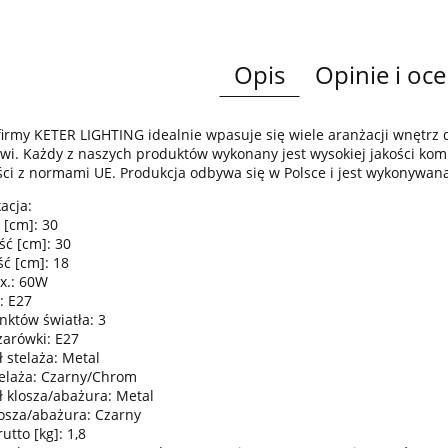
Opis
Opinie i oce
irmy KETER LIGHTING idealnie wpasuje się wiele aranżacji wnętr
wi. Każdy z naszych produktów wykonany jest wysokiej jakości komp
ci z normami UE. Produkcja odbywa się w Polsce i jest wykonywan
acja:
 [cm]: 30
ść [cm]: 30
ć [cm]: 18
x.: 60W
: E27
nktów światła: 3
żarówki: E27
 stelaża: Metal
telaża: Czarny/Chrom
ł klosza/abażura: Metal
losza/abażura: Czarny
tto [kg]: 1,8