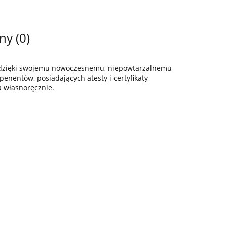
ny (0)
z dzięki swojemu nowoczesnemu, niepowtarzalnemu
enentów, posiadających atesty i certyfikaty
a własnoręcznie.