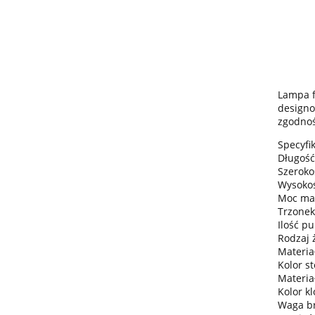
Lampa f
designo
zgodnoś
Specyfik
Długość
Szeroko
Wysokoś
Moc ma
Trzonek
Ilość pu
Rodzaj 
Materiał
Kolor s
Materia
Kolor k
Waga bru