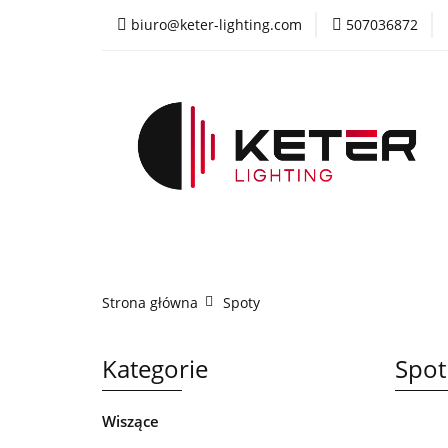
biuro@keter-lighting.com
507036872
Wiszące
Sufi
Żyrandole
PR
Wiszące
Sufitowe
Kinkiety
La
Strona główna
Spoty
Kategorie
Spot
Wiszące