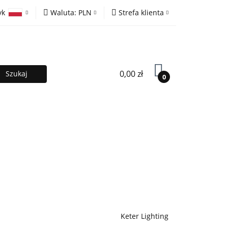
yk
Waluta:
PLN
Strefa klienta
ony
PLN
Zaloguj się
olski
EUR
Zarejestruj się
lish
Dodaj zgłoszenie
0,00 zł
0
MOCJE %
Kontakt
Współpraca
Keter Lighting