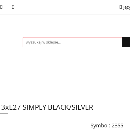
Jęz
towe
Kinkiety
Lampki nocne
Spoty
Plaf
P
OMOCJE %
Kontakt
Współpraca
Eng
mpki nocne
Spoty
Plafony
Żyrandole
PRO
 3xE27 SIMPLY BLACK/SILVER
Symbol:
2355