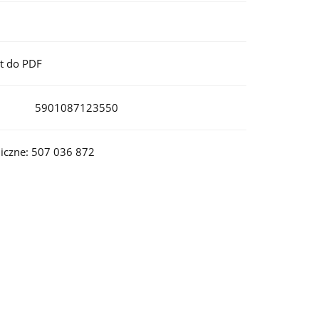
t do PDF
5901087123550
iczne: 507 036 872