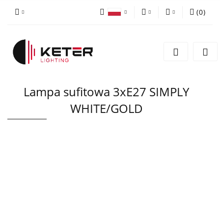
(
0
)
PLN
Zaloguj się
Polski
Zarejestruj się
EUR
English
Dodaj zgłoszenie
Lampa sufitowa 3xE27 SIMPLY
WHITE/GOLD