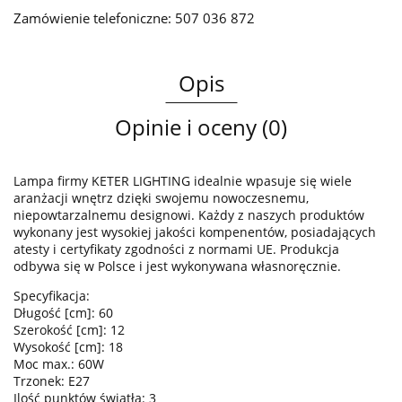
Zamówienie telefoniczne: 507 036 872
Opis
Opinie i oceny (0)
Lampa firmy KETER LIGHTING idealnie wpasuje się wiele
aranżacji wnętrz dzięki swojemu nowoczesnemu,
niepowtarzalnemu designowi. Każdy z naszych produktów
wykonany jest wysokiej jakości kompenentów, posiadających
atesty i certyfikaty zgodności z normami UE. Produkcja
odbywa się w Polsce i jest wykonywana własnoręcznie.
Specyfikacja:
Długość [cm]: 60
Szerokość [cm]: 12
Wysokość [cm]: 18
Moc max.: 60W
Trzonek: E27
Ilość punktów światła: 3