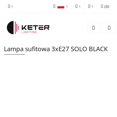
(
0
)
PLN
Zaloguj się
Polski
Zarejestruj się
EUR
English
Dodaj zgłoszenie
Lampa sufitowa 3xE27 SOLO BLACK