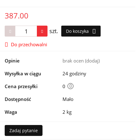
387.00
szt.
Do koszyka
Do przechowalni
Opinie
brak ocen
(dodaj)
Wysyłka w ciągu
24 godziny
Cena przesyłki
0
Dostępność
Mało
Waga
2 kg
Zadaj pytanie