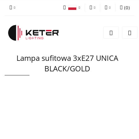
(
0
)
PLN
Zaloguj się
Polski
Zarejestruj się
EUR
English
Dodaj zgłoszenie
Lampa sufitowa 3xE27 UNICA
BLACK/GOLD