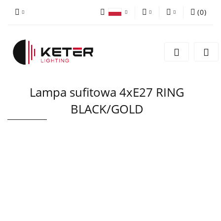
(
0
)
PLN
Zaloguj się
Polski
Zarejestruj się
EUR
English
Dodaj zgłoszenie
Lampa sufitowa 4xE27 RING
BLACK/GOLD