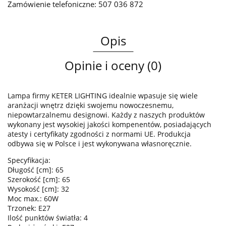
Zamówienie telefoniczne: 507 036 872
Opis
Opinie i oceny (0)
Lampa firmy KETER LIGHTING idealnie wpasuje się wiele
aranżacji wnętrz dzięki swojemu nowoczesnemu,
niepowtarzalnemu designowi. Każdy z naszych produktów
wykonany jest wysokiej jakości kompenentów, posiadających
atesty i certyfikaty zgodności z normami UE. Produkcja
odbywa się w Polsce i jest wykonywana własnoręcznie.
Specyfikacja:
Długość [cm]: 65
Szerokość [cm]: 65
Wysokość [cm]: 32
Moc max.: 60W
Trzonek: E27
Ilość punktów światła: 4