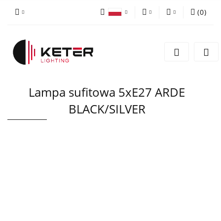
(
0
)
PLN
Zaloguj się
Polski
Zarejestruj się
EUR
English
Dodaj zgłoszenie
Lampa sufitowa 5xE27 ARDE
BLACK/SILVER