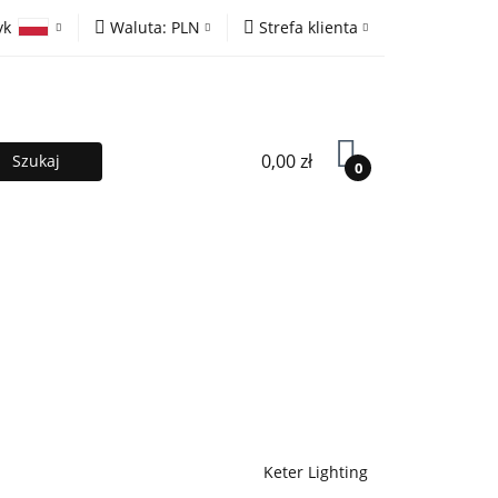
yk
Waluta:
PLN
Strefa klienta
ony
PLN
Zaloguj się
olski
EUR
Zarejestruj się
lish
Dodaj zgłoszenie
0,00 zł
0
MOCJE %
Kontakt
Współpraca
Keter Lighting