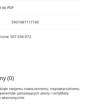
t do PDF
5901087117160
iczne: 507 036 872
ny (0)
z dzięki swojemu nowoczesnemu, niepowtarzalnemu
enentów, posiadających atesty i certyfikaty
a własnoręcznie.