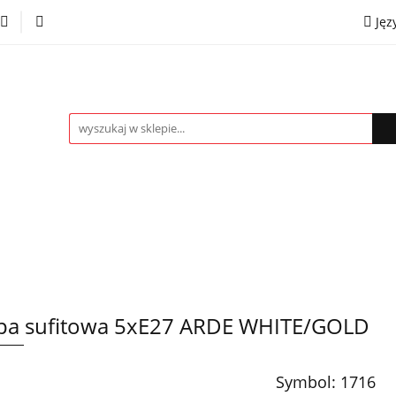
Jęz
towe
Kinkiety
Lampki nocne
Spoty
Plaf
P
OMOCJE %
Kontakt
Współpraca
Eng
mpki nocne
Spoty
Plafony
Żyrandole
PRO
a sufitowa 5xE27 ARDE WHITE/GOLD
Symbol:
1716