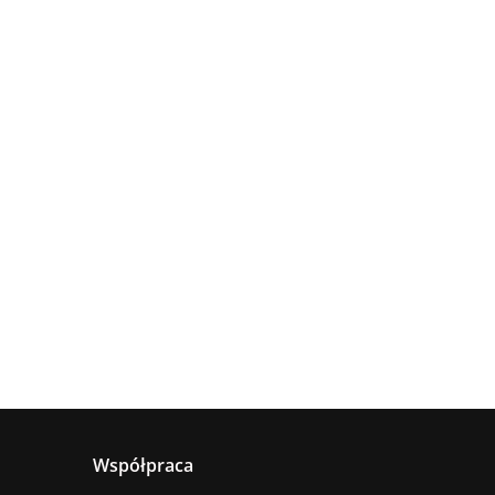
Lampa
Lampa
wisząca
Lampa
sufitowa
4xE27
sząca
wisząca 1xE27
660.00
5xE27 RING
Astoria
nya
Hanson Khaki
381.00
236.00
BLACK
ack
Współpraca