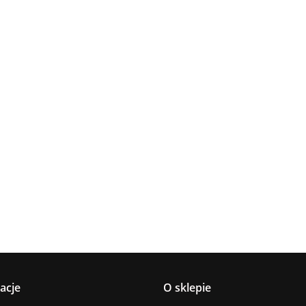
Lampa
Lampa
Lampa wi
wisząca 5xE27
Spot 3xE27
a
sufitowa 3xE14
1xE27 Ze
Lacrima Latte
YUNO WOOD
449.00
Luma
Brown/Bl
BLACK/NATURAL
358.00
336.00
ack
267.00
Black/Gold
acje
O sklepie