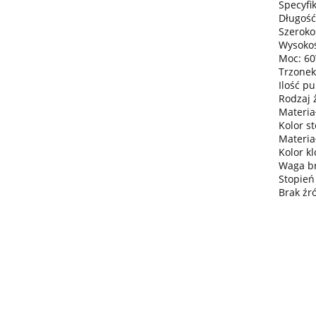
Specyfik
Długość
Szeroko
Wysokoś
Moc: 6
Trzonek
Ilość pu
Rodzaj 
Materiał
Kolor st
Materia
Kolor k
Waga bru
Stopień
Brak źr