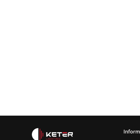
Lampa
wisząca
Lampa wisząc
3xE27
Lampa sufitowa
368.00
3xE27 Sora
Wine/Black
3xE27 CALLISTO
Latte/Khaki/Bl
BLACK/GOLD
376.00
387.45
Inform