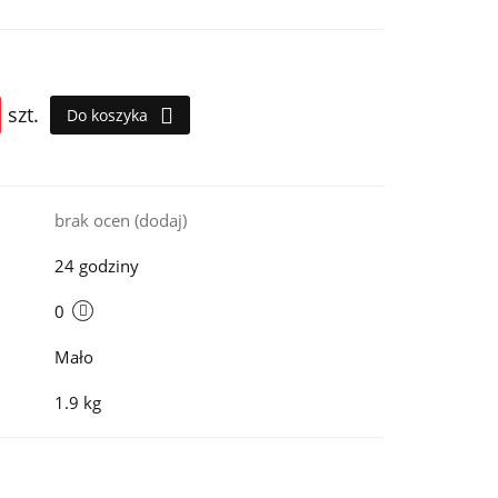
szt.
Do koszyka
i
brak ocen
(dodaj)
24 godziny
0
Mało
1.9 kg