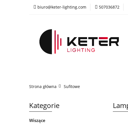
biuro@keter-lighting.com
507036872
Wiszące
Sufi
Żyrandole
PR
Wiszące
Sufitowe
Kinkiety
La
Strona główna
Sufitowe
Kategorie
Lamp
Wiszące