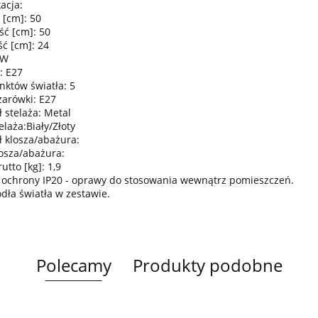
acja:
 [cm]: 50
ść [cm]: 50
ć [cm]: 24
0W
: E27
nktów światła: 5
żarówki: E27
 stelaża: Metal
elaża:Biały/Złoty
ł klosza/abażura:
losza/abażura:
tto [kg]: 1,9
 ochrony IP20 - oprawy do stosowania wewnątrz pomieszczeń.
ódła światła w zestawie.
Polecamy
Produkty podobne