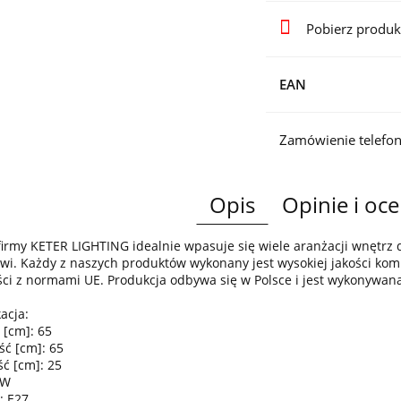
Pobierz produk
EAN
Zamówienie telefon
Opis
Opinie i oce
irmy KETER LIGHTING idealnie wpasuje się wiele aranżacji wnętr
wi. Każdy z naszych produktów wykonany jest wysokiej jakości komp
ci z normami UE. Produkcja odbywa się w Polsce i jest wykonywan
acja:
 [cm]: 65
ść [cm]: 65
ć [cm]: 25
0W
: E27