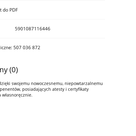
t do PDF
5901087116446
iczne: 507 036 872
ny (0)
z dzięki swojemu nowoczesnemu, niepowtarzalnemu
enentów, posiadających atesty i certyfikaty
a własnoręcznie.