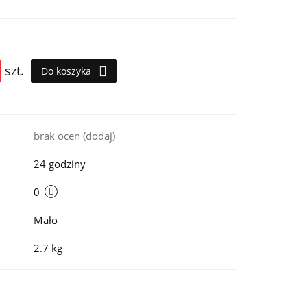
szt.
Do koszyka
i
brak ocen
(dodaj)
24 godziny
0
Mało
2.7 kg