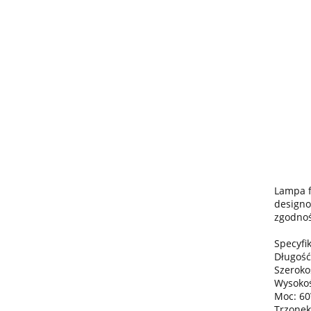
Lampa f
designo
zgodnoś
Specyfik
Długość
Szeroko
Wysokoś
Moc: 6
Trzonek