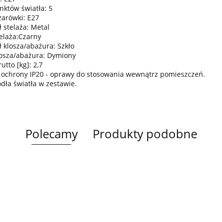
nktów światła: 5
żarówki: E27
 stelaża: Metal
telaża:Czarny
ł klosza/abażura: Szkło
losza/abażura: Dymiony
tto [kg]: 2,7
 ochrony IP20 - oprawy do stosowania wewnątrz pomieszczeń.
ódła światła w zestawie.
Polecamy
Produkty podobne