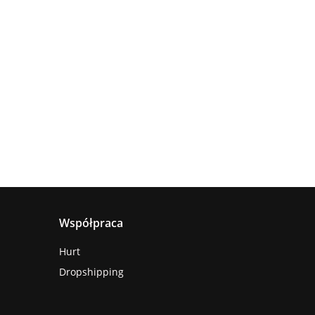
Lampa
Lampa
wisząca
Lampa
sufitowa
4xE27
sząca
wisząca 1xE27
660.00
5xE27 RING
Astoria
nya
Hanson Khaki
381.00
236.00
BLACK
ack
Współpraca
Hurt
Dropshipping