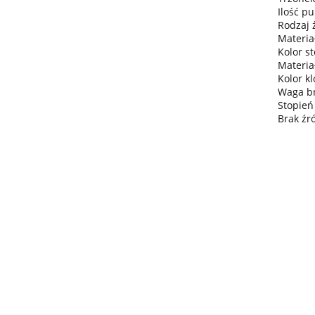
Ilość pu
Rodzaj 
Materiał
Kolor s
Materia
Kolor k
Waga bru
Stopień
Brak źr