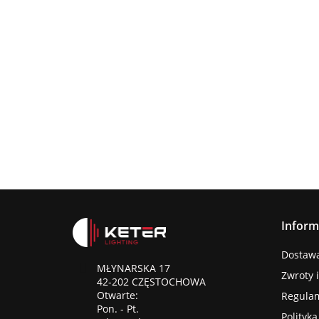
Lampa
wisząca
Lampa wisząc
3xE27
Lampa sufitowa
368.00
3xE27 Sora
Wine/Black
3xE27 CALLISTO
Latte/Khaki/Bl
BLACK/GOLD
376.00
387.45
Inform
Dostawa 
MŁYNARSKA 17
Zwroty 
42-202 CZĘSTOCHOWA
Otwarte:
Regula
Pon. - Pt.
Polityk