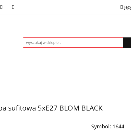
Jęz
towe
Kinkiety
Lampki nocne
Spoty
Plaf
P
OMOCJE %
Kontakt
Współpraca
Eng
mpki nocne
Spoty
Plafony
Żyrandole
PRO
a sufitowa 5xE27 BLOM BLACK
Symbol:
1644