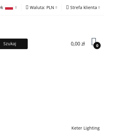
yk
Waluta:
PLN
Strefa klienta
ony
PLN
Zaloguj się
olski
EUR
Zarejestruj się
lish
Dodaj zgłoszenie
0,00 zł
0
MOCJE %
Kontakt
Współpraca
Keter Lighting