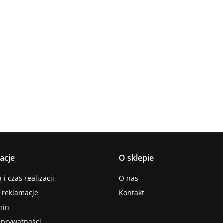
Lampa
Lampa
Lampa wi
wisząca 5xE27
Spot 3xE27
a
sufitowa 3xE14
1xE27 Ze
Lacrima Latte
YUNO WOOD
449.00
Luma
Brown/Bl
BLACK/NATURAL
358.00
336.00
ack
267.00
Black/Gold
acje
O sklepie
i czas realizacji
O nas
i reklamacje
Kontakt
min
a prywatności