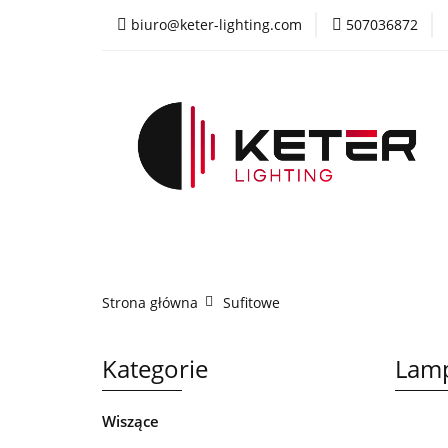
biuro@keter-lighting.com
507036872
Wiszące
Sufi
Żyrandole
PR
Wiszące
Sufitowe
Kinkiety
La
Strona główna
Sufitowe
Kategorie
Lamp
Wiszące