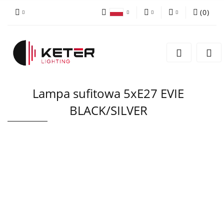
(
0
)
PLN
Zaloguj się
Polski
Zarejestruj się
EUR
English
Dodaj zgłoszenie
Lampa sufitowa 5xE27 EVIE
BLACK/SILVER