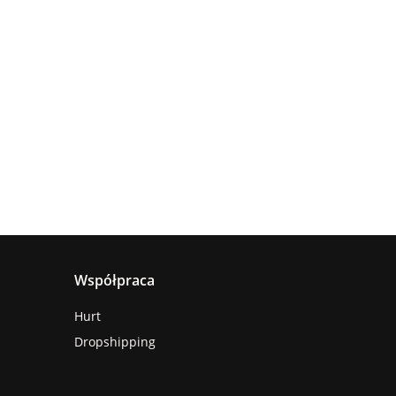
Lampa
Lampa
wisząca
Lampa
sufitowa
4xE27
sząca
wisząca 1xE27
660.00
5xE27 RING
Astoria
nya
Hanson Khaki
381.00
236.00
BLACK
ack
Współpraca
Hurt
Dropshipping