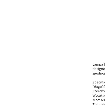
Lampa f
designo
zgodnoś
Specyfik
Długość
Szeroko
Wysokoś
Moc: 6
Trzonek