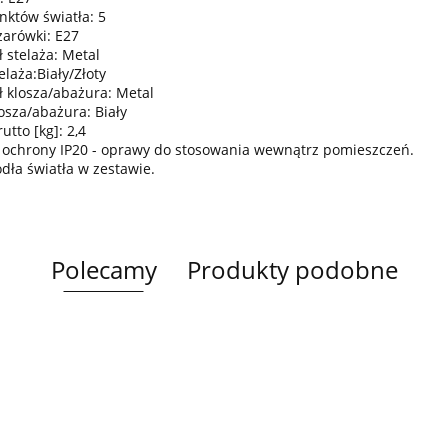
nktów światła: 5
żarówki: E27
 stelaża: Metal
elaża:Biały/Złoty
ł klosza/abażura: Metal
osza/abażura: Biały
tto [kg]: 2,4
 ochrony IP20 - oprawy do stosowania wewnątrz pomieszczeń.
ódła światła w zestawie.
Polecamy
Produkty podobne