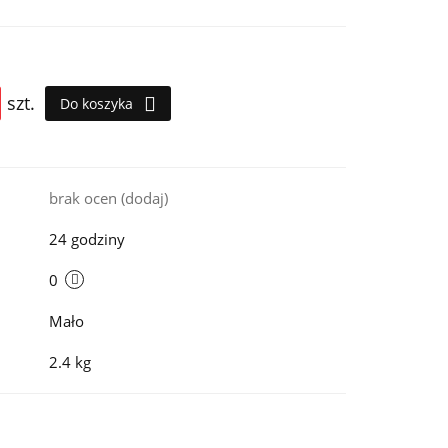
szt.
Do koszyka
i
brak ocen
(dodaj)
24 godziny
0
Mało
2.4 kg