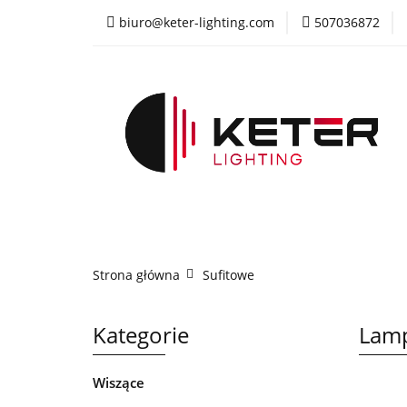
biuro@keter-lighting.com
507036872
Wiszące
Sufi
Żyrandole
PR
Wiszące
Sufitowe
Kinkiety
La
Strona główna
Sufitowe
Kategorie
Lamp
Wiszące