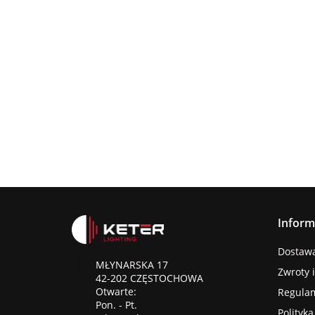
Lampa
wisząca
Lampa wisząc
3xE27
Lampa sufitowa
368.00
3xE27 Sora
Wine/Black
3xE27 CALLISTO
Latte/Khaki/Bl
BLACK/GOLD
376.00
387.45
Inform
Dostawa 
MŁYNARSKA 17
Zwroty 
42-202 CZĘSTOCHOWA
Otwarte:
Regula
Pon. - Pt.
Polityk