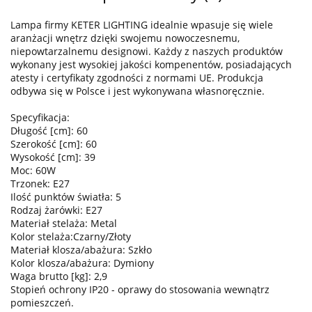
Lampa firmy KETER LIGHTING idealnie wpasuje się wiele
aranżacji wnętrz dzięki swojemu nowoczesnemu,
niepowtarzalnemu designowi. Każdy z naszych produktów
wykonany jest wysokiej jakości kompenentów, posiadających
atesty i certyfikaty zgodności z normami UE. Produkcja
odbywa się w Polsce i jest wykonywana własnoręcznie.
Specyfikacja:
Długość [cm]: 60
Szerokość [cm]: 60
Wysokość [cm]: 39
Moc: 60W
Trzonek: E27
Ilość punktów światła: 5
Rodzaj żarówki: E27
Materiał stelaża: Metal
Kolor stelaża:Czarny/Złoty
Materiał klosza/abażura: Szkło
Kolor klosza/abażura: Dymiony
Waga brutto [kg]: 2,9
Stopień ochrony IP20 - oprawy do stosowania wewnątrz
pomieszczeń.