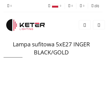
(
0
)
PLN
Zaloguj się
Polski
Zarejestruj się
EUR
English
Dodaj zgłoszenie
Lampa sufitowa 5xE27 INGER
BLACK/GOLD