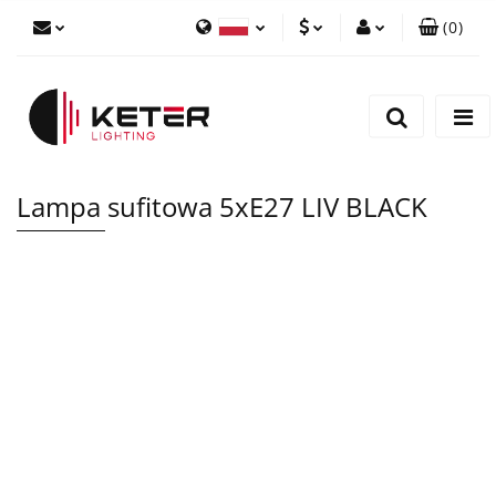
(
0
)
PLN
Zaloguj się
Polski
Zarejestruj się
EUR
English
Dodaj zgłoszenie
Lampa sufitowa 5xE27 LIV BLACK