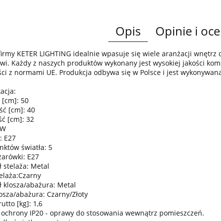
Opis
Opinie i oce
irmy KETER LIGHTING idealnie wpasuje się wiele aranżacji wnętr
wi. Każdy z naszych produktów wykonany jest wysokiej jakości komp
ci z normami UE. Produkcja odbywa się w Polsce i jest wykonywan
acja:
 [cm]: 50
ść [cm]: 40
ć [cm]: 32
0W
: E27
nktów światła: 5
żarówki: E27
 stelaża: Metal
telaża:Czarny
ł klosza/abażura: Metal
losza/abażura: Czarny/Złoty
tto [kg]: 1,6
 ochrony IP20 - oprawy do stosowania wewnątrz pomieszczeń.