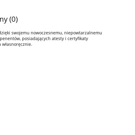
ny (0)
z dzięki swojemu nowoczesnemu, niepowtarzalnemu
enentów, posiadających atesty i certyfikaty
a własnoręcznie.