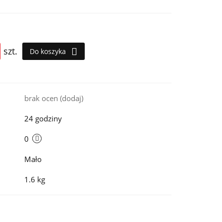
szt.
Do koszyka
i
brak ocen
(dodaj)
24 godziny
0
Mało
1.6 kg