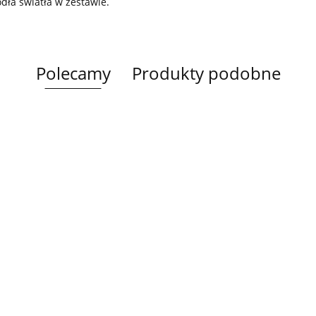
ódła światła w zestawie.
Polecamy
Produkty podobne
Lampa
Lampa
Lampa wi
wisząca 5xE27
Spot 3xE27
a
sufitowa 3xE14
1xE27 Ze
Lacrima Latte
YUNO WOOD
449.00
Luma
Brown/Bl
BLACK/NATURAL
358.00
336.00
ack
267.00
Black/Gold