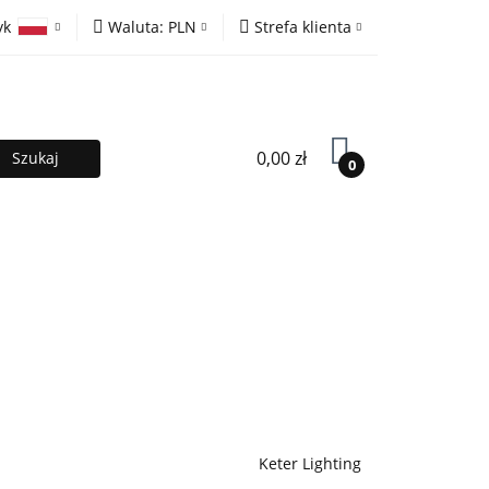
yk
Waluta:
PLN
Strefa klienta
ony
PLN
Zaloguj się
olski
EUR
Zarejestruj się
lish
Dodaj zgłoszenie
0,00 zł
0
MOCJE %
Kontakt
Współpraca
Keter Lighting