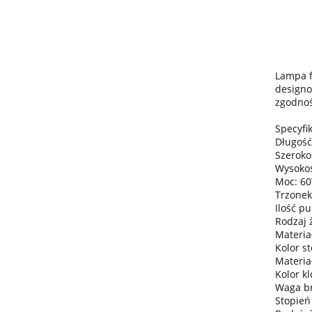
Lampa f
designo
zgodnoś
Specyfik
Długość
Szeroko
Wysokoś
Moc: 6
Trzonek
Ilość pu
Rodzaj 
Materiał
Kolor s
Materia
Kolor k
Waga bru
Stopień