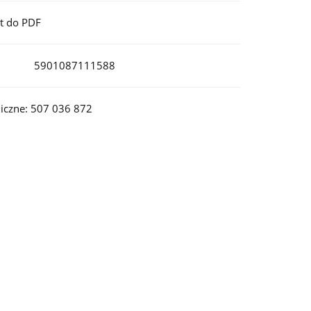
t do PDF
5901087111588
iczne: 507 036 872