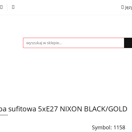
Jęz
towe
Kinkiety
Lampki nocne
Spoty
Plaf
P
OMOCJE %
Kontakt
Współpraca
Eng
mpki nocne
Spoty
Plafony
Żyrandole
PRO
a sufitowa 5xE27 NIXON BLACK/GOLD
Symbol:
1158