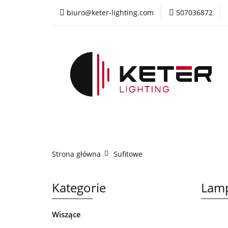
biuro@keter-lighting.com
507036872
Wiszące
Sufi
Żyrandole
PR
Wiszące
Sufitowe
Kinkiety
La
Strona główna
Sufitowe
Kategorie
Lamp
Wiszące