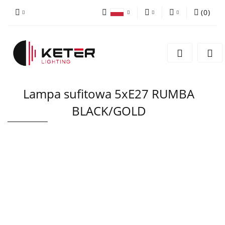
(
0
)
PLN
Zaloguj się
Polski
Zarejestruj się
EUR
English
Dodaj zgłoszenie
Lampa sufitowa 5xE27 RUMBA
BLACK/GOLD