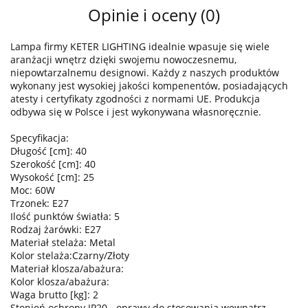
Opinie i oceny (0)
Lampa firmy KETER LIGHTING idealnie wpasuje się wiele
aranżacji wnętrz dzięki swojemu nowoczesnemu,
niepowtarzalnemu designowi. Każdy z naszych produktów
wykonany jest wysokiej jakości kompenentów, posiadających
atesty i certyfikaty zgodności z normami UE. Produkcja
odbywa się w Polsce i jest wykonywana własnoręcznie.
Specyfikacja:
Długość [cm]: 40
Szerokość [cm]: 40
Wysokość [cm]: 25
Moc: 60W
Trzonek: E27
Ilość punktów światła: 5
Rodzaj żarówki: E27
Materiał stelaża: Metal
Kolor stelaża:Czarny/Złoty
Materiał klosza/abażura:
Kolor klosza/abażura:
Waga brutto [kg]: 2
Stopień ochrony IP20 - oprawy do stosowania wewnątrz